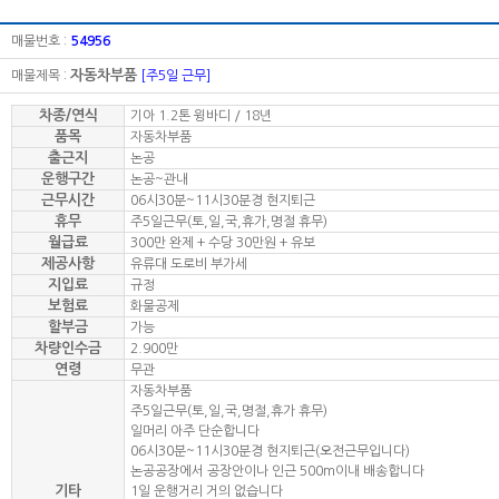
매물번호 :
54956
자동차부품
매물제목 :
[주5일 근무]
차종/연식
기아 1.2톤 윙바디 / 18년
품목
자동차부품
출근지
논공
운행구간
논공~관내
근무시간
06시30분~11시30분경 현지퇴근
휴무
주5일근무(토,일,국,휴가,명절 휴무)
월급료
300만 완제 + 수당 30만원 + 유보
제공사항
유류대 도로비 부가세
지입료
규정
보험료
화물공제
할부금
가능
차량인수금
2.900만
연령
무관
자동차부품
주5일근무(토,일,국,명절,휴가 휴무)
일머리 아주 단순합니다
06시30분~11시30분경 현지퇴근(오전근무입니다)
논공공장에서 공장안이나 인근 500m이내 배송합니다
기타
1일 운행거리 거의 없습니다