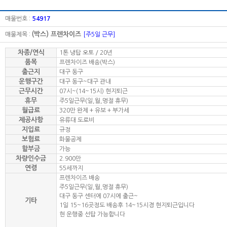
매물번호 :
54917
(박스) 프렌차이즈
매물제목 :
[주5일 근무]
차종/연식
1톤 냉탑 오토 / 20년
품목
프렌차이즈 배송(박스)
출근지
대구 동구
운행구간
대구 동구~대구 관내
근무시간
07시~(14~15시) 현지퇴근
휴무
주5일근무(일,월,명절 휴무)
월급료
320만 완제 + 유보 + 부가세
제공사항
유류대 도로비
지입료
규정
보험료
화물공제
할부금
가능
차량인수금
2.900만
연령
55세까지
프렌차이즈 배송
주5일근무(일,월,명절 휴무)
대구 동구 센터에 07시에 출근~
기타
1일 15~16곳정도 배송후 14~15시경 현지퇴근입니다
현 운행중 선탑 가능합니다