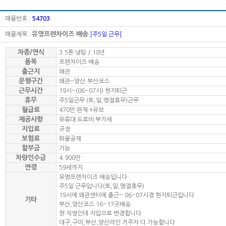
매물번호 :
54703
유명프렌차이즈 배송
매물제목 :
[주5일 근무]
차종/연식
3.5톤 냉탑 / 18년
품목
프렌차이즈 배송
출근지
왜관
운행구간
왜관~양산.부산코스
근무시간
19시~(06~07시) 현지퇴근
휴무
주5일근무 (토,일,명절휴무)근무
월급료
470만 완제 +유보
제공사항
유류대 도로비 부가세
지입료
규정
보험료
화물공제
할부금
가능
차량인수금
4.900만
연령
59세까지
유명프렌차이즈 배송입니다
주5일 근무입니다(토,일,명절휴무)
19시에 왜관센터에 출근~ 06~07시경 현지퇴근입니다
기타
부산,양산코스 16~17곳배송
현 직영인데 지입으로 변경합니다
대구,구미,부산,양산라인 거주자 다 가능합니다