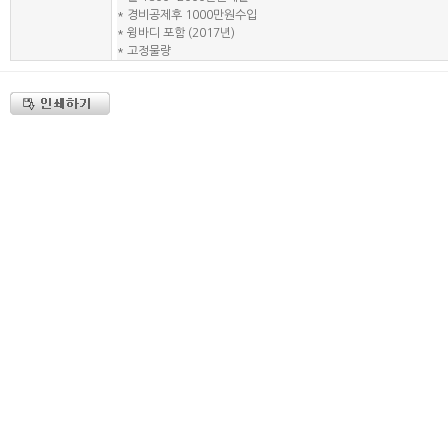
* 경비공제후 1000만원수입
* 윙바디 포함 (2017년)
* 고정물량