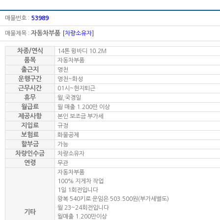
매물번호 :
53989
자동차부품
매물제목 :
[차량소유자]
차종/연식
14톤 윙바디 10.2M
품목
자동차부품
출근지
영천
운행구간
영천~화성
근무시간
01시~현지퇴근
휴무
월,국경일
월급료
월 매출 1.200만 이상
제공사항
본인 보조금 부가세
지입료
규정
보험료
화물공제
할부금
가능
차량인수금
차량소유자
연령
무관
자동차부품
100% 지게차 작업
1일 1회전입니다
왕복 540키로 운임은 503.500원(부가세별도)
월 23~24회전입니다
기타
월매출 1.200만이상