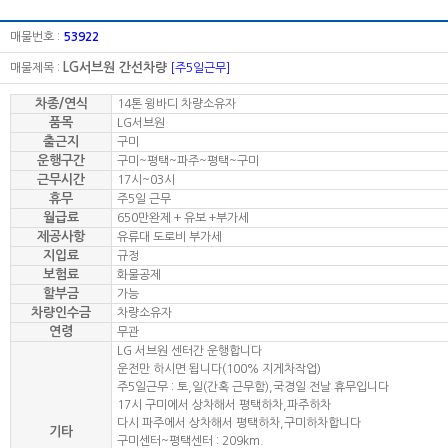
매물번호 :
53922
LG서브원 간선차량
매물제목 :
[주5일근무]
차종/연식
14톤 윙바디 차량소유자
품목
LG서브원
출근지
구미
운행구간
구미~평택~파주~평택~구미
근무시간
17시~03시
휴무
주5일 근무
월급료
650만완제 + 유보 +부가세
제공사항
유류대 도로비 부가세
지입료
규정
보험료
화물공제
할부금
가능
차량인수금
차량소유자
연령
무관
LG 서브원 센터간 운행합니다
운전만 하시면 됩니다(100% 지게차작업)
주5일근무 : 토,일(간혹 근무함),국경일 전날 휴무입니다
17시 구미에서 상차해서 평택하차,파주하차
다시 파주에서 상차해서 평택하차,구미하차합니다
기타
구미센터~평택센터 : 209km.