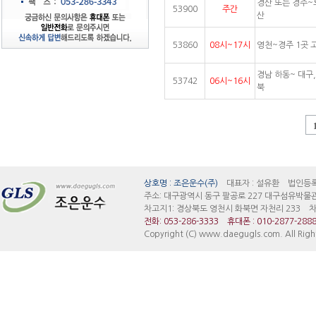
경산 또는 경주~
53900
주간
산
53860
08시~17시
영천~경주 1곳 
경남 하동~ 대구
53742
06시~16시
북
대구지입차 대구조은운수 대구지입차 안정된 대기업 지입 일자리 검증된 빠른 매물정보 경
상호명 : 조은운수(주)
대표자 : 설유환 법인등록번호:
주소: 대구광역시 동구 팔공로 227 대구섬유박물
차고지1: 경상북도 영천시 화북면 자천리 233 차고
전화: 053-286-3333
휴대폰 : 010-2877-288
Copyright (C) www.daegugls.com. All Righ