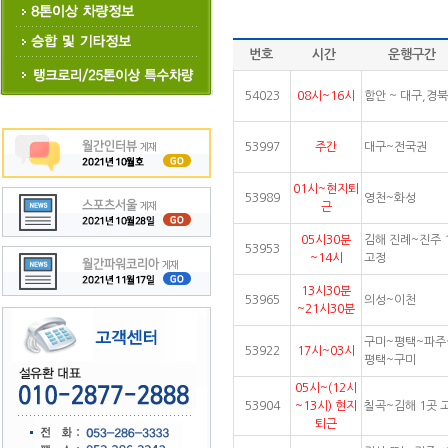
번호
시간
운행구간
54023
08시~16시
함안 ~ 대구,경북
53997
주간
대구~전국권
01시~현지퇴
53989
영천~화성
근
05시30분
김해 진례~진주 
53953
~14시
고정
13시30분
53965
의성~이천
~21시30분
구미~평택~파주
53922
17시~03시
평택~구미
05시~(12시
53904
~13시) 현지
칠곡~김해 1곳 
퇴근