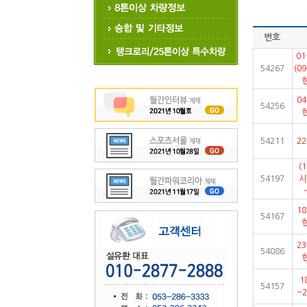
번호
01
54267
(0
0
54256
54211
2
(
54197
시
1
54167
2
54086
1
54157
~