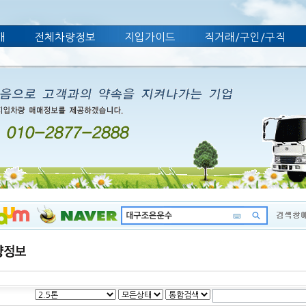
개
전체차량정보
지입가이드
직거래/구인/구직