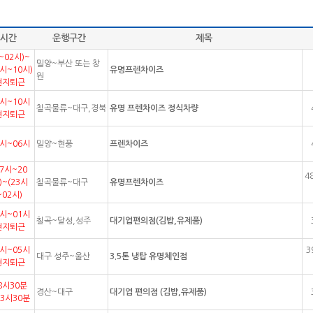
시간
운행구간
제목
~02시)~
밀양~부산 또는 창
9시~10시)
유명프렌차이즈
원
현지퇴근
4시~10시
칠곡물류~대구,경북
유명 프렌차이즈 정식차량
현지퇴근
2시~06시
밀양~현풍
프렌차이즈
17시~20
4
)~(23시
칠곡물류~대구
유명프렌차이즈
~02시)
8시~01시
칠곡~달성,성주
대기업편의점(김밥,유제품)
현지퇴근
3시~05시
3
대구 성주~울산
3.5톤 냉탑 유명체인점
현지퇴근
8시30분
경산~대구
대기업 편의점 (김밥,유제품)
23시30분