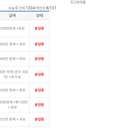
최근본매물
0
1304
8/131
오늘:
전체:
쪽번호:
급여
상태
380만완제 +유보
분양중
400만 완제 + 유보
분양중
440만 완제 + 유보
분양중
80만 무제 (순수 380
분양중
만) +부가세
380만 완제 + 유보
분양중
90만완제 +@100만
분양중
+ 유보
335만 완제 + 유보
분양중