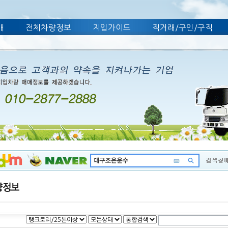
개
전체차량정보
지입가이드
직거래/구인/구직