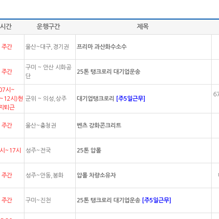
시간
운행구간
제목
주간
울산~대구,경기권
프리마 과산화수소수
구미 ~ 안산 시화공
주간
25톤 탱크로리 대기업운송
단
07시~
6
1~12시)현
군위 ~ 의성,상주
대기업탱크로리
[주5일근무]
지퇴근
주간
울산~충청권
벤츠 강화콘크리트
7시~17시
성주~전국
25톤 압롤
주간
성주~안동,봉화
압롤 차량소유자
주간
구미~진천
25톤 탱크로리 대기업운송
[주5일근무]