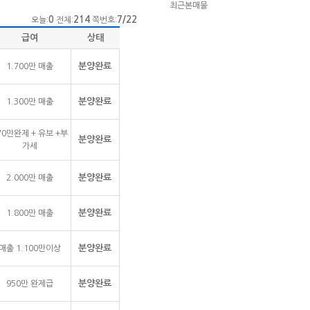
최근본매물
0
214
7/22
오늘:
전체:
쪽번호:
급여
상태
분양완료
1.700만 매출
분양완료
1.300만 매출
70만완제 + 유보 +부
분양완료
가세
분양완료
2.000만 매출
분양완료
1.800만 매출
분양완료
매출 1.100만이상
분양완료
950만 완제급