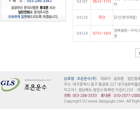
54187
05시~17시
라
54128
주간
당진(현대제철)
경북봉화~구미/
54124
07시~18시
항
대구지입차 대구조은운수 대구지입차 안정된 대기업 지입 일자리 검증된 빠른 매물정보 경
상호명 : 조은운수(주)
대표자 : 설유환 법인등록번호:
주소: 대구광역시 동구 팔공로 227 대구섬유박물
차고지1: 경상북도 영천시 화북면 자천리 233 차고
전화: 053-286-3333
휴대폰 : 010-2877-288
Copyright (C) www.daegugls.com. All Righ