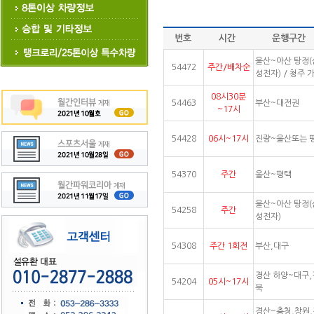
번호
시간
운행구간
울산~아산 탕정(
54472
주간/배차순
성전자) / 청주 
08시30분
54463
부산~대전권
~17시
54428
06시~17시
진량~울산또는 
54370
주간
울산~평택
울산~아산 탕정(
54258
주간
성전자)
54308
주간 1회전
부산,대구
경산 하양~대구,
54204
05시~17시
북
경산~충청,창원,